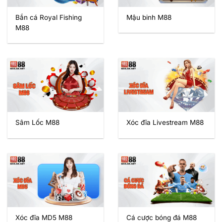
Bắn cá Royal Fishing
Mậu binh M88
M88
Sâm Lốc M88
Xóc đĩa Livestream M88
Xóc đĩa MD5 M88
Cá cược bóng đá M88