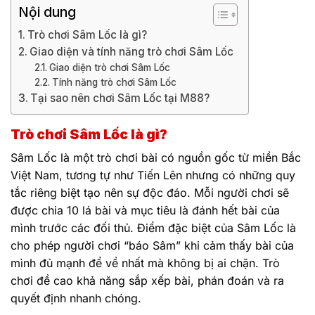
Nội dung
Trò chơi Sâm Lốc là gì?
Giao diện và tính năng trò chơi Sâm Lốc
Giao diện trò chơi Sâm Lốc
Tính năng trò chơi Sâm Lốc
Tại sao nên chơi Sâm Lốc tại M88?
Trò chơi Sâm Lốc là gì?
Sâm Lốc là một trò chơi bài có nguồn gốc từ miền Bắc
Việt Nam, tương tự như Tiến Lên nhưng có những quy
tắc riêng biệt tạo nên sự độc đáo. Mỗi người chơi sẽ
được chia 10 lá bài và mục tiêu là đánh hết bài của
mình trước các đối thủ. Điểm đặc biệt của Sâm Lốc là
cho phép người chơi “báo Sâm” khi cảm thấy bài của
mình đủ mạnh để về nhất mà không bị ai chặn. Trò
chơi đề cao khả năng sắp xếp bài, phán đoán và ra
quyết định nhanh chóng.