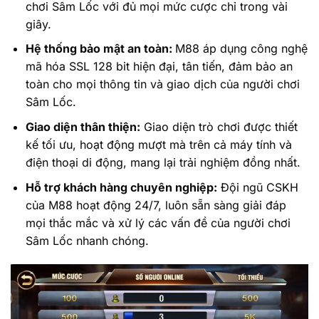
chơi Sâm Lốc với đủ mọi mức cược chỉ trong vài
giây.
Hệ thống bảo mật an toàn:
M88 áp dụng công nghệ
mã hóa SSL 128 bit hiện đại, tân tiến, đảm bảo an
toàn cho mọi thông tin và giao dịch của người chơi
Sâm Lốc.
Giao diện thân thiện:
Giao diện trò chơi được thiết
kế tối ưu, hoạt động mượt mà trên cả máy tính và
điện thoại di động, mang lại trải nghiệm đồng nhất.
Hỗ trợ khách hàng chuyên nghiệp:
Đội ngũ CSKH
của M88 hoạt động 24/7, luôn sẵn sàng giải đáp
mọi thắc mắc và xử lý các vấn đề của người chơi
Sâm Lốc nhanh chóng.