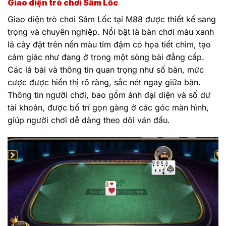
Giao diện trò chơi Sâm Lốc
Giao diện trò chơi Sâm Lốc tại M88 được thiết kế sang
trọng và chuyên nghiệp. Nổi bật là bàn chơi màu xanh
lá cây đặt trên nền màu tím đậm có họa tiết chìm, tạo
cảm giác như đang ở trong một sòng bài đẳng cấp.
Các lá bài và thông tin quan trọng như số bàn, mức
cược được hiển thị rõ ràng, sắc nét ngay giữa bàn.
Thông tin người chơi, bao gồm ảnh đại diện và số dư
tài khoản, được bố trí gọn gàng ở các góc màn hình,
giúp người chơi dễ dàng theo dõi ván đấu.