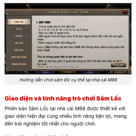
Hướng dẫn chơi sâm lốc cụ thể tại nhà cái M88
Giao diện và tính năng trò chơi Sâm Lốc
Phiên bản Sâm Lốc tại nhà cái M88 được thiết kế với
giao diện hiện đại cùng nhiều tính năng tiện lợi, mang
đến trải nghiệm tốt nhất cho người chơi.