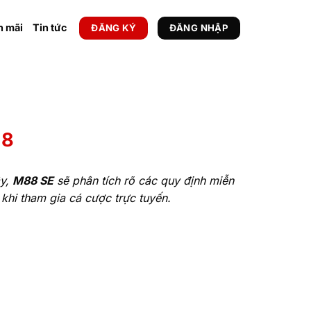
 mãi
Tin tức
ĐĂNG KÝ
ĐĂNG NHẬP
88
ây,
M88 SE
sẽ phân tích rõ các quy định miễn
n khi tham gia cá cược trực tuyến.