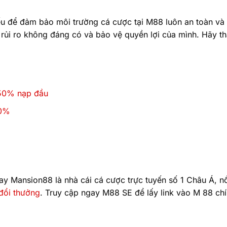
ếu để đảm bảo môi trường cá cược tại M88 luôn an toàn và m
rủi ro không đáng có và bảo vệ quyền lợi của mình. Hãy tham
50% nạp đầu
00%
y Mansion88 là nhà cái cá cược trực tuyến số 1 Châu Á, nổ
đổi thưởng
. Truy cập ngay M88 SE để lấy link vào M 88 ch