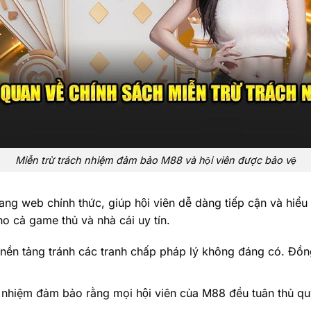
Miễn trừ trách nhiệm đảm bảo M88 và hội viên được bảo vệ
trang web chính thức, giúp hội viên dễ dàng tiếp cận và hiểu
o cả game thủ và nhà cái uy tín.
p nền tảng tránh các tranh chấp pháp lý không đáng có. Đồng 
h nhiệm đảm bảo rằng mọi hội viên của M88 đều tuân thủ qu