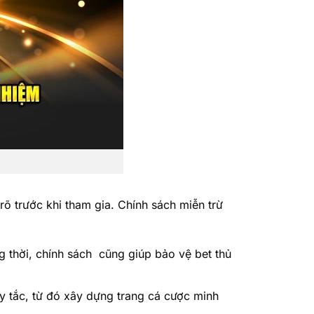
 rõ trước khi tham gia. Chính sách miễn trừ
thời, chính sách cũng giúp bảo vệ bet thủ
y tắc, từ đó xây dựng trang cá cược minh