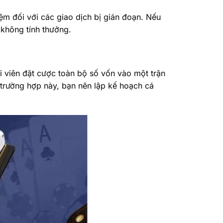
hiệm đối với các giao dịch bị gián đoạn. Nếu
 không tính thưởng.
ội viên đặt cược toàn bộ số vốn vào một trận
ường hợp này, bạn nên lập kế hoạch cá