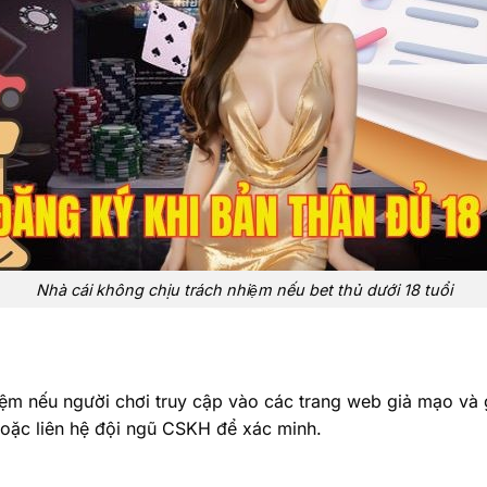
Nhà cái không chịu trách nhiệm nếu bet thủ dưới 18 tuổi
hiệm nếu người chơi truy cập vào các trang web giả mạo và gặp
hoặc liên hệ đội ngũ CSKH để xác minh.