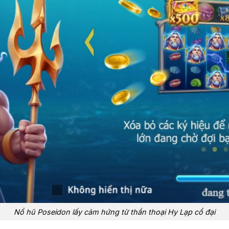
Nổ hũ Poseidon lấy cảm hứng từ thần thoại Hy Lạp cổ đại