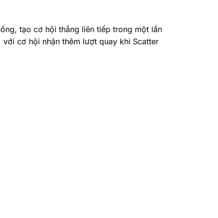
g, tạo cơ hội thắng liên tiếp trong một lần
 với cơ hội nhận thêm lượt quay khi Scatter