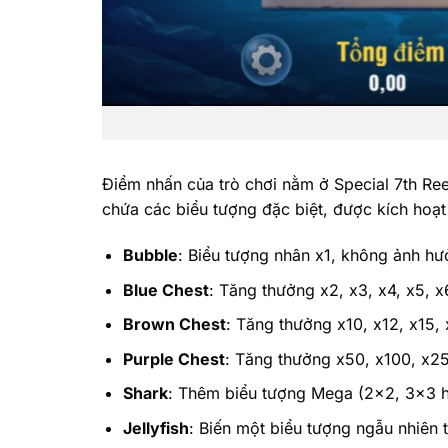
Điểm nhấn của trò chơi nằm ở Special 7th Ree
chứa các biểu tượng đặc biệt, được kích hoạt
Bubble
: Biểu tượng nhân x1, không ảnh hư
Blue Chest
: Tăng thưởng x2, x3, x4, x5, x
Brown Chest
: Tăng thưởng x10, x12, x15,
Purple Chest
: Tăng thưởng x50, x100, x2
Shark
: Thêm biểu tượng Mega (2×2, 3×3 h
Jellyfish
: Biến một biểu tượng ngẫu nhiên t