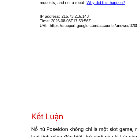
Kết Luận
Nổ hũ Poseidon không chỉ là một slot game, 
loạt tính năng đặc biệt, trò chơi này là lựa