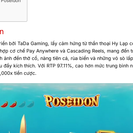
ũ Poseidon
n
iển bởi TaDa Gaming, lấy cảm hứng từ thần thoại Hy Lạp cổ 
t hợp cơ chế Pay Anywhere và Cascading Reels, mang đến tr
h ảnh đền thờ cổ, nàng tiên cá, rùa biển và những vỏ sò l
 đầy kích thích. Với RTP 97.11%, cao hơn mức trung bình n
0,000x tiền cược.