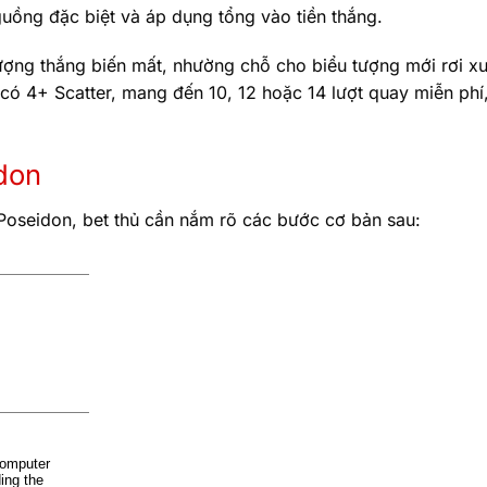
n guồng đặc biệt và áp dụng tổng vào tiền thắng.
ng thắng biến mất, nhường chỗ cho biểu tượng mới rơi xuốn
có 4+ Scatter, mang đến 10, 12 hoặc 14 lượt quay miễn phí,
don
 Poseidon, bet thủ cần nắm rõ các bước cơ bản sau: