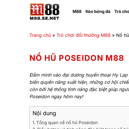
Bỏ
qua
M88
Kèo bóng đá
Trò chơ
nội
dung
Trang chủ
»
Trò chơi đổi thưởng M88
»
Nổ hũ
NỔ HŨ POSEIDON M88
Đắm mình vào đại dương huyền thoại Hy Lạp cù
biển quyền năng xuất hiện, những cơ hội chiế
còn bởi hệ thống tính năng đặc biệt giúp ng
Poseidon ngay hôm nay!
Nội dung
Tổng quan về nổ hũ Poseidon