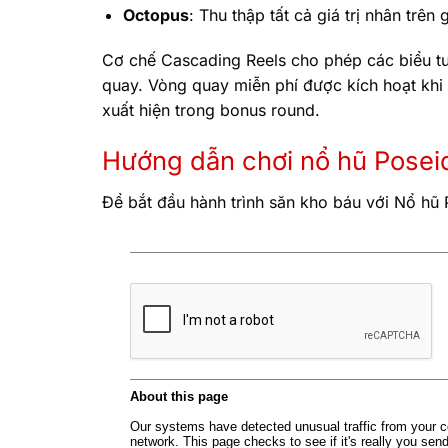
Octopus
: Thu thập tất cả giá trị nhân trê
Cơ chế Cascading Reels cho phép các biểu tượ
quay. Vòng quay miễn phí được kích hoạt khi 
xuất hiện trong bonus round.
Hướng dẫn chơi nổ hũ Posei
Để bắt đầu hành trình săn kho báu với Nổ hũ