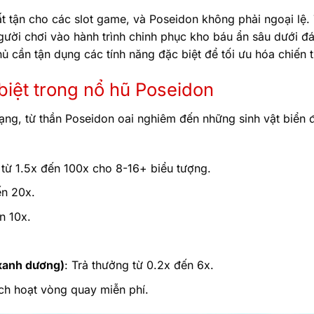
 tận cho các slot game, và Poseidon không phải ngoại lệ. 
ười chơi vào hành trình chinh phục kho báu ẩn sâu dưới đá
thủ cần tận dụng các tính năng đặc biệt để tối ưu hóa chiến 
biệt trong nổ hũ Poseidon
ng, từ thần Poseidon oai nghiêm đến những sinh vật biển 
, từ 1.5x đến 100x cho 8-16+ biểu tượng.
ến 20x.
n 10x.
 xanh dương)
: Trả thưởng từ 0.2x đến 6x.
ích hoạt vòng quay miễn phí.