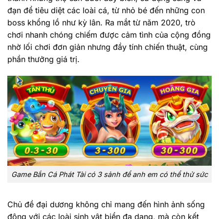
đạn để tiêu diệt các loài cá, từ nhỏ bé đến những con
boss khổng lồ như kỳ lân. Ra mắt từ năm 2020, trò
chơi nhanh chóng chiếm được cảm tình của cộng đồng
nhờ lối chơi đơn giản nhưng đầy tính chiến thuật, cùng
phần thưởng giá trị.
Game Bắn Cá Phát Tài có 3 sảnh để anh em có thể thử sức
Chủ đề đại dương không chỉ mang đến hình ảnh sống
động với các loài sinh vật biển đa dạng, mà còn kết