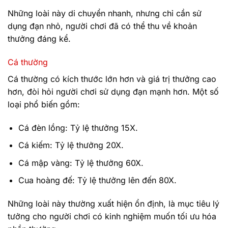
Những loài này di chuyển nhanh, nhưng chỉ cần sử
dụng đạn nhỏ, người chơi đã có thể thu về khoản
thưởng đáng kể.
Cá thường
Cá thường có kích thước lớn hơn và giá trị thưởng cao
hơn, đòi hỏi người chơi sử dụng đạn mạnh hơn. Một số
loại phổ biến gồm:
Cá đèn lồng: Tỷ lệ thưởng 15X.
Cá kiếm: Tỷ lệ thưởng 20X.
Cá mập vàng: Tỷ lệ thưởng 60X.
Cua hoàng đế: Tỷ lệ thưởng lên đến 80X.
Những loài này thường xuất hiện ổn định, là mục tiêu lý
tưởng cho người chơi có kinh nghiệm muốn tối ưu hóa