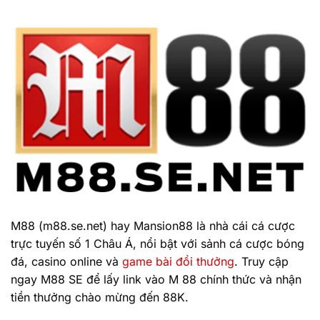
M88 (m88.se.net) hay Mansion88 là nhà cái cá cược
trực tuyến số 1 Châu Á, nổi bật với sảnh cá cược bóng
đá, casino online và
game bài đổi thưởng
. Truy cập
ngay M88 SE để lấy link vào M 88 chính thức và nhận
tiền thưởng chào mừng đến 88K.