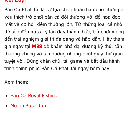
Bắn Cá Phát Tài là sự lựa chọn hoàn hảo cho những ai
yêu thích trò chơi bắn cá đổi thưởng với đồ họa đẹp
mắt và cơ hội kiếm thưởng lớn. Từ những loài cá nhỏ
dễ săn đến boss kỳ lân đầy thách thức, trò chơi mang
đến trải nghiệm giải trí đa dạng và hấp dẫn. Hãy tham
gia ngay tại
M88
để khám phá đại dương kỳ thú, săn
thưởng khủng và tận hưởng những phút giây thư giãn
tuyệt vời. Đừng chần chừ, tải game và bắt đầu hành
trình chinh phục Bắn Cá Phát Tài ngay hôm nay!
Xem thêm:
Bắn Cá Royal Fishing
Nổ hũ Poseidon