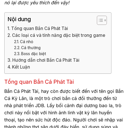
nó lại được yêu thích đến vậy!
Nội dung
Tổng quan Bắn Cá Phát Tài
Các loại cá và tính năng đặc biệt trong game
Cá nhỏ
Cá thường
Boss đặc biệt
Hướng dẫn chơi Bắn Cá Phát Tài
Kết Luận
Tổng quan Bắn Cá Phát Tài
Bắn Cá Phát Tài, hay còn được biết đến với tên gọi Bắn
Cá Kỳ Lân, là một trò chơi bắn cá đổi thưởng đến từ
nhà phát triển JDB. Lấy bối cảnh đại dương bao la, trò
chơi này nổi bật với hình ảnh linh vật kỳ lân huyền
thoại, tạo nên sức hút độc đáo. Người chơi sẽ nhập vai
thành những thợ săn dưới đáy biển, sử dụng súng và