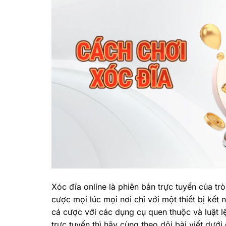
Xóc đĩa online là phiên bản trực tuyến của tr
cược mọi lúc mọi nơi chỉ với một thiết bị kết 
cá cược với các dụng cụ quen thuộc và luật l
trực tuyến thì hãy cùng theo dõi bài viết dướ