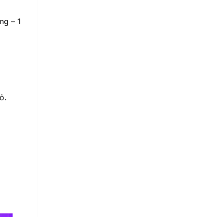
ng – 1
ỏ.