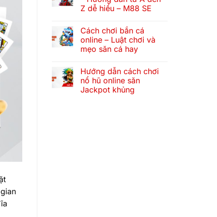
Z dễ hiểu – M88 SE
Cách chơi bắn cá
online – Luật chơi và
mẹo săn cá hay
Hướng dẫn cách chơi
nổ hũ online săn
Jackpot khủng
ặt
 gian
ĩa