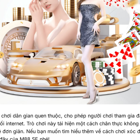
ò chơi dân gian quen thuộc, cho phép người chơi tham gia đ
nối internet. Trò chơi này tái hiện một cách chân thực không
ệ đơn giản. Nếu bạn muốn tìm hiểu thêm về cách chơi xóc đ
i đây của M88 SE nhé!