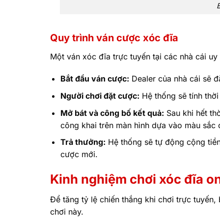
B
Quy trình ván cược xóc đĩa
Một ván xóc đĩa trực tuyến tại các nhà cái uy
Bắt đầu ván cược:
Dealer của nhà cái sẽ đặ
Người chơi đặt cược:
Hệ thống sẽ tính thờ
Mở bát và công bố kết quả:
Sau khi hết thờ
công khai trên màn hình dựa vào màu sắc c
Trả thưởng:
Hệ thống sẽ tự động cộng tiề
cược mới.
Kinh nghiệm chơi xóc đĩa o
Để tăng tỷ lệ chiến thắng khi chơi trực tuyến
chơi này.