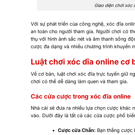
Giao diện chơi xóc 
Với sự phát triển của công nghệ, xóc đĩa onli
an toàn cho người tham gia. Người chơi có t
thụ với hình ảnh sắc nét và âm thanh sống độ
cược đa dạng và nhiều chương trình khuyến mã
Luật chơi xóc dĩa online cơ 
Về cơ bản, luật chơi xóc đĩa trực tuyến giữ 
chơi có thể dễ dàng làm quen và tham gia.
Các cửa cược trong xóc đĩa online
Nhà cái sẽ đưa ra nhiều lựa chọn cược khác nha
vào. Dưới đây là tất cả các cửa cược phổ biế
Cược cửa Chẵn:
Bạn thắng cược kh