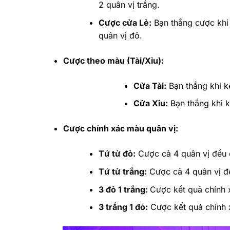
2 quân vị trắng.
Cược cửa Lẻ:
Bạn thắng cược khi k
quân vị đỏ.
Cược theo màu (Tài/Xỉu):
Cửa Tài:
Bạn thắng khi kế
Cửa Xỉu:
Bạn thắng khi k
Cược chính xác màu quân vị:
Tứ tử đỏ:
Cược cả 4 quân vị đều 
Tứ tử trắng:
Cược cả 4 quân vị đ
3 đỏ 1 trắng:
Cược kết quả chính x
3 trắng 1 đỏ:
Cược kết quả chính x