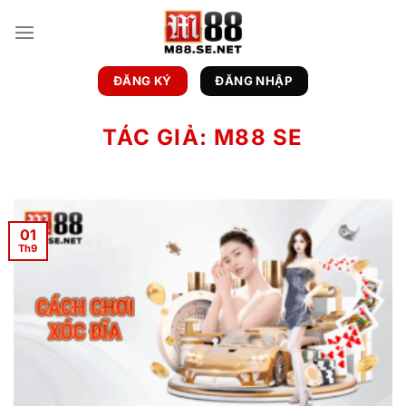
Bỏ
qua
nội
dung
ĐĂNG KÝ
ĐĂNG NHẬP
TÁC GIẢ:
M88 SE
01
Th9